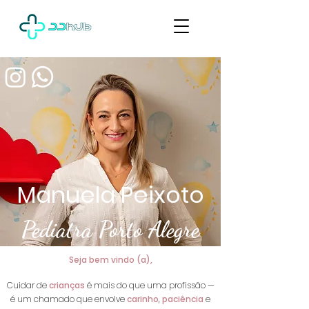
Manuela Peixoto
Pediatra Porto Alegre
Seja bem vindo (a),
Cuidar de
crianças
é mais do que uma profissão —
é um chamado que envolve
carinho
,
paciência
e