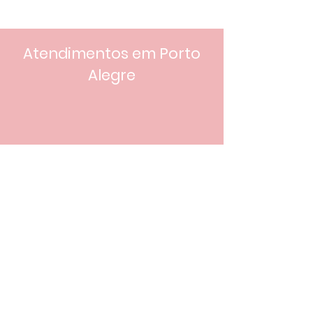
Atendimentos em Porto
Alegre
Agende Sua Consulta
P
ediatria é acolhimento,
ciência e cuidado para o futuro
Cuidar das crianças é mais que um ato
médico - é um
gesto de carinho
.