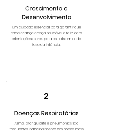
Crescimento e
Desenvolvimento
Um cuidado essencial para garantir que
cada criança cresça saudável e feliz, com
orientações claras para os pais em cada
fase da infância.
Saiba Mais
2
Doenças Respiratórias
Asma, bronquiolite e pneumonias são
frequentes, principalmente nos meses mais