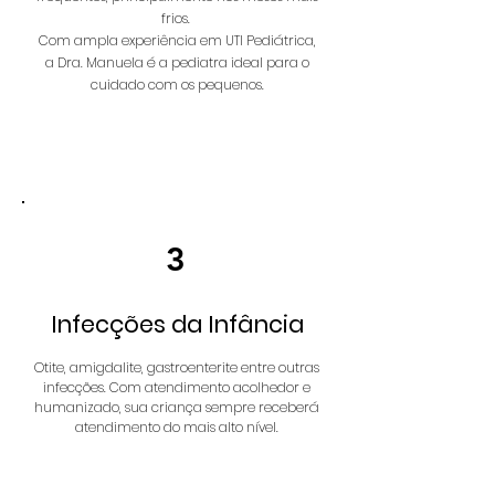
frios.
Com ampla experiência em UTI Pediátrica,
a Dra. Manuela é a pediatra ideal para o
cuidado com os pequenos.
Saiba Mais
3
Infecções da Infância
Otite, amigdalite,
gastroenterite entre outras
infecções. Com atendimento acolhedor e
humanizado, sua criança sempre receberá
atendimento do mais alto nível.
Saiba Mais