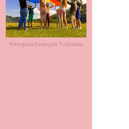
Principais Doenças Tratadas
Acompanhamento do crescimento e
desenvolvimento infantil
Orientações sobre alimentação saudável e
introdução alimentar
Doenças respiratórias comuns (asma,
bronquiolite, pneumonias)
Infecções frequentes da infância (otite,
amigdalite, gastroenterite)
Prevenção e acompanhamento vacinal
Alergias alimentares e respiratórias
Distúrbios do sono em crianças
Orientação na adolescência (saúde física e
emocional)