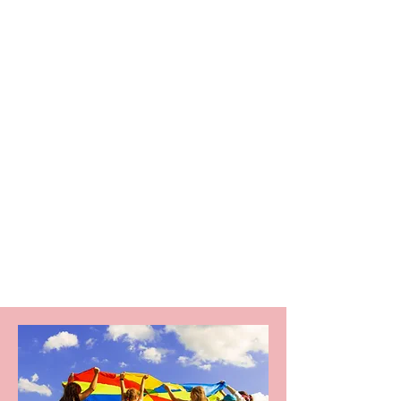
tratamento das doenças mais comuns da
infância, sempre com atenção ao bem-
estar.
Na minha prática, a
ciência
caminha ao
lado da
humanização
. Ofereço cuidado
personalizado, com atenção aos detalhes,
respeito à
individualidade
de cada criança
e suporte integral para a família.
Seja para acompanhar o crescimento,
orientar sobre alimentação e vacinas, ou
tratar doenças da infância, você pode
contar comigo
para garantir uma infância
saudável e segura.