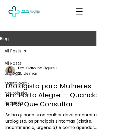
Blog
All Posts
All Posts
Dra. Carolina Figurelli
Urologia
25 de mai.
Mastologia
Urologista para Mulheres
Neurologia
em Porto Alegre — Quando
e Por Que Consultar
Pediatria
Saiba quando uma mulher deve procurar um
urologista, os principais sintomas (cistite,
incontinência, urgência) e como agendar
com a Dra. Carolina Figurelli em Porto Alegre.