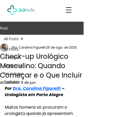
Post
All Posts
Dra. Carolina Figurelli
25 de ago. de 2025
All Posts
Check-up Urológico
Urologia
Masculino: Quando
Mastologia
Começar e o Que Incluir
Neurologia
Pediatria
Atualizado:
9 de jun.
Por
Dra. Carolina Figurelli
– 
Urologista em Porto Alegre
Muitos homens só procuram o 
urologista quando já apresentam 