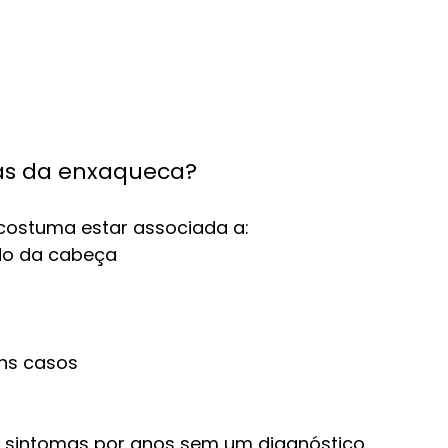
mas da enxaqueca?
costuma estar associada a:
ado da cabeça
uns casos
 sintomas por anos sem um diagnóstico 