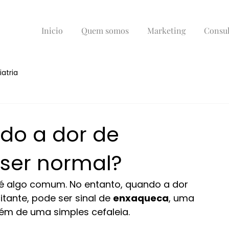
Inicio
Quem somos
Marketing
Consul
iatria
do a dor de
ser normal?
é algo comum. No entanto, quando a dor 
tante, pode ser sinal de 
enxaqueca
, uma 
lém de uma simples cefaleia.