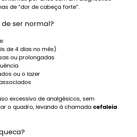
nas de “dor de cabeça forte”.
 de ser normal?
e:
s de 4 dias no mês)
nsas ou prolongadas
quência
udos ou o lazer
 associados
 uso excessivo de analgésicos, sem 
orar o quadro, levando à chamada 
cefaleia 
aqueca?