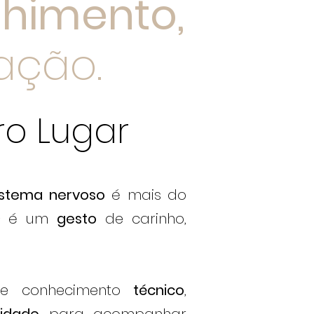
lhimento,
ação.
ro Lugar
istema nervoso
é mais do
 – é um
gesto
de carinho,
e conhecimento
técnico
,