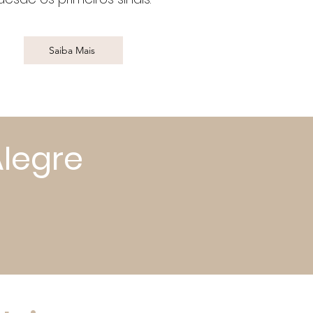
Saiba Mais
legre