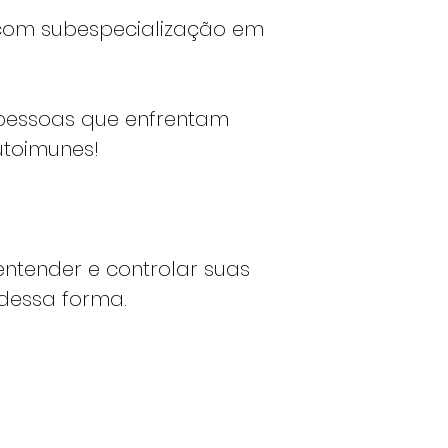
com subespecialização em
 pessoas que enfrentam
utoimunes!
entender e controlar suas
dessa forma.