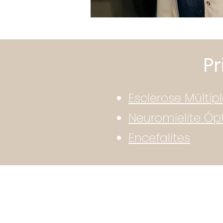
Pr
Esclerose Múltip
Neuromielite Óp
Encefalites