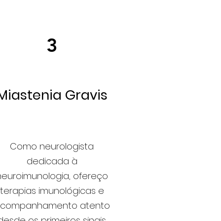
3
Miastenia Gravis
Como neurologista
dedicada à
neuroimunologia, ofereço
terapias imunológicas e
companhamento atento
desde os primeiros sinais.