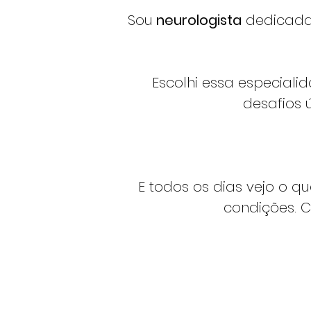
Sou
neurologista
dedicada
Escolhi essa especial
desafios 
E todos os dias vejo o q
condições. 