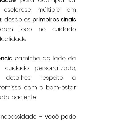
lidade
para acompanhar
esclerose múltipla em
a: desde os
primeiros sinais
 com foco no cuidado
dualidade.
ência
caminha ao lado da
o cuidado personalizado,
etalhes, respeito à
omisso com o bem-estar
da paciente.
 necessidade –
você pode