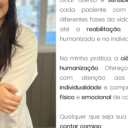
olhar atento e
sensibi
cada paciente com 
diferentes fases da vid
até a
reabilitação
,
humanizado e na indivi
Na minha prática, a
ci
humanização
. Ofereç
com atenção aos d
individualidade
e compr
físico
e
emocional
de ca
Qualquer que seja sua
contar comigo
.