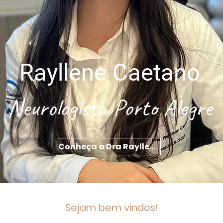
Rayllene Caetano
Neurologista Porto Alegre
Conheça a Dra Rayllene
Sejam bem vindos!