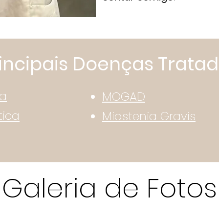
incipais Doenças Trata
la
MOGAD
tica
Miastenia Gravis
Galeria de Fotos