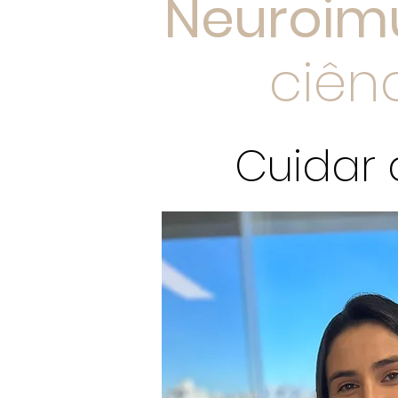
Neuroimu
ciên
Cuidar 