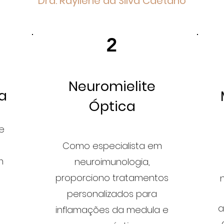
Dra. Rayllene da Silva Caetano
2
Neuromielite
la
Óptica
e
Como especialista em
m
neuroimunologia,
proporciono tratamentos
personalizados para
a
inflamações da medula e