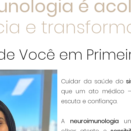
nologia é aco
cia e transform
de Você em Primei
Cuidar da saúde do
s
que um ato médico
escuta e confiança.
A
neuroimunologia
un