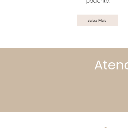
paciente.
Saiba Mais
Aten