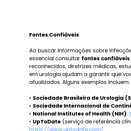
Fontes Confiáveis
Ao buscar informações sobre infecções
essencial consultar 
fontes confiáveis
reconhecidos, diretrizes médicas, estu
em urologia ajudam a garantir que vo
atualizados. Alguns exemplos incluem:
• 
Sociedade Brasileira de Urologia (
• 
Sociedade Internacional de Contin
• 
National Institutes of Health (NIH)
: 
• 
UpToDate
 (serviço de referência cl
https://www.uptodate.com/