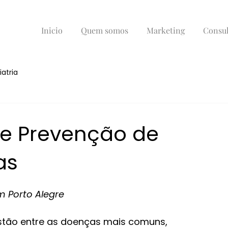
Inicio
Quem somos
Marketing
Consul
iatria
 e Prevenção de
as
em Porto Alegre
 estão entre as doenças mais comuns, 