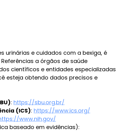
 urinárias e cuidados com a bexiga, é 
. Referências a órgãos de saúde 
dos científicos e entidades especializadas 
cê esteja obtendo dados precisos e 
SBU)
: 
https://sbu.org.br/
ência (ICS)
: 
https://www.ics.org/
https://www.nih.gov/
ínica baseado em evidências): 