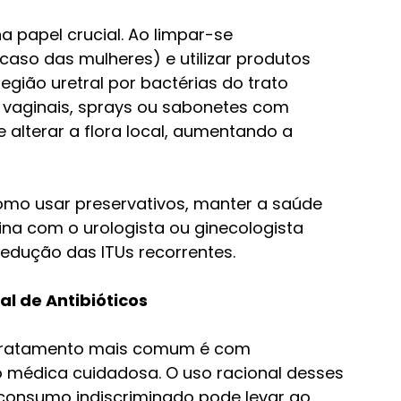
papel crucial. Ao limpar-se 
caso das mulheres) e utilizar produtos 
gião uretral por bactérias do trato 
s vaginais, sprays ou sabonetes com 
 alterar a flora local, aumentando a 
omo usar preservativos, manter a saúde 
ina com o urologista ou ginecologista 
edução das ITUs recorrentes.
l de Antibióticos
 o tratamento mais comum é com 
ão médica cuidadosa. O uso racional desses 
consumo indiscriminado pode levar ao 