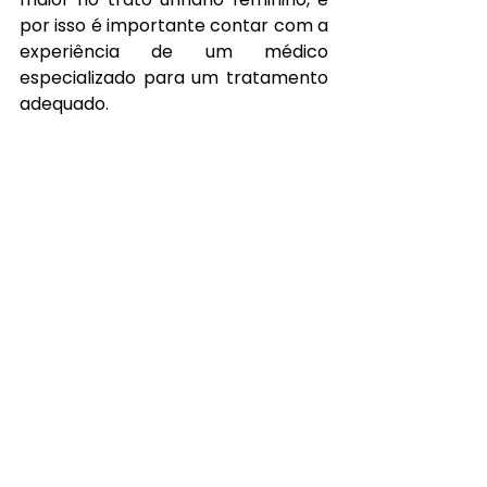
por isso é importante contar com a 
experiência de um médico 
especializado para um tratamento 
adequado.
Tratamentos Oferecidos pelo 
Urologista para Mulher
O urologista oferece uma ampla 
gama de tratamentos para 