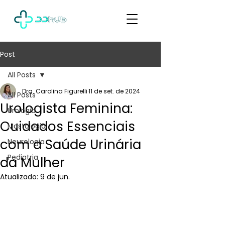
Post
All Posts
Dra. Carolina Figurelli
11 de set. de 2024
All Posts
Urologista Feminina:
Urologia
Cuidados Essenciais
Mastologia
com a Saúde Urinária
Neurologia
Pediatria
da Mulher
Atualizado:
9 de jun.