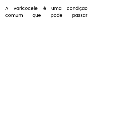
A varicocele é uma condição 
comum que pode passar 
despercebida por anos, mas que 
exerce grande impacto na saúde 
reprodutiva masculina. Se você 
está enfrentando dificuldades para 
engravidar ou apresenta sintomas 
como dor e desconforto na região 
escrotal, procure um urologista 
para avaliação e diagnóstico 
precisos. Com o tratamento 
adequado e acompanhamento 
especializado, muitos homens 
conseguem melhorar a qualidade 
do sêmen e realizar o sonho de 
aumentar a família.