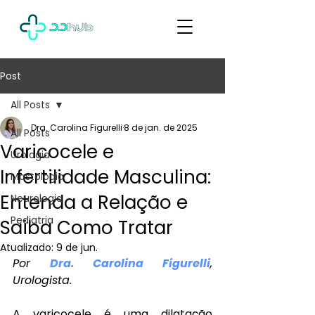
Post
All Posts
Dra. Carolina Figurelli
8 de jan. de 2025
All Posts
Varicocele e
Urologia
Infertilidade Masculina:
Mastologia
Entenda a Relação e
Neurologia
Pediatria
Saiba Como Tratar
Atualizado:
9 de jun.
Por 
Dra. Carolina Figurelli
, 
Urologista.
A varicocele é uma dilatação 